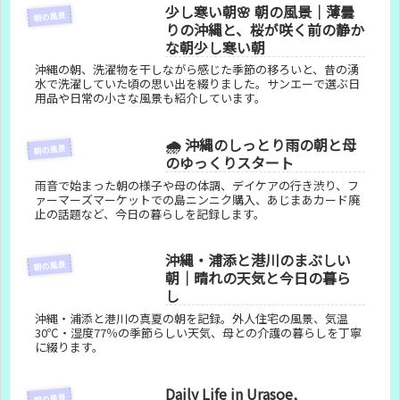
少し寒い朝🌸 朝の風景｜薄曇
朝の風景
りの沖縄と、桜が咲く前の静か
な朝少し寒い朝
沖縄の朝、洗濯物を干しながら感じた季節の移ろいと、昔の湧
水で洗濯していた頃の思い出を綴りました。サンエーで選ぶ日
用品や日常の小さな風景も紹介しています。
🌧️ 沖縄のしっとり雨の朝と母
朝の風景
のゆっくりスタート
雨音で始まった朝の様子や母の体調、デイケアの行き渋り、フ
ァーマーズマーケットでの島ニンニク購入、あじまあカード廃
止の話題など、今日の暮らしを記録します。
沖縄・浦添と港川のまぶしい
朝の風景
朝｜晴れの天気と今日の暮ら
し
沖縄・浦添と港川の真夏の朝を記録。外人住宅の風景、気温
30℃・湿度77％の季節らしい天気、母との介護の暮らしを丁寧
に綴ります。
Daily Life in Urasoe,
朝の風景