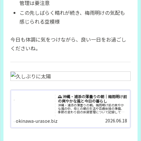
管理は要注意
この先しばらく晴れが続き、梅雨明けの気配も
感じられる空模様
今日も体調に気をつけながら、良い一日をお過ごし
くださいね。
🌅 沖縄・浦添の薄曇りの朝｜梅雨明け前
の爽やかな風と今日の暮らし
沖縄・浦添の薄曇りの朝。梅雨明け前の爽やか
な風の中、母との朝の生活や百歳体操の準備、
季節の変わり目の体調管理について記録してい
ます。
2026.06.18
okinawa-urasoe.biz