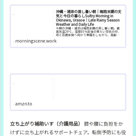
沖縄・浦添の蒸し暑い朝｜梅雨末期の天
気と今日の暮らしSultry Morning in
Okinawa, Urasoe｜Late Rainy Season
Weather and Daily Life
今朝の沖縄・浦添は梅雨末期の蒸し暑い朝。最
高気温29℃、湿度85％前後の重たい空気の中、
母と百歳体操へ向かう準備をしながら、高齢者
の夏の暑さ対策や日々の暮らしの工夫を記録し
morningscene.work
ています。
amzn.to
立ち上がり補助いす（介護用品）
膝や腰に負担をか
けずに立ち上がれるサポートチェア。転倒予防にも役