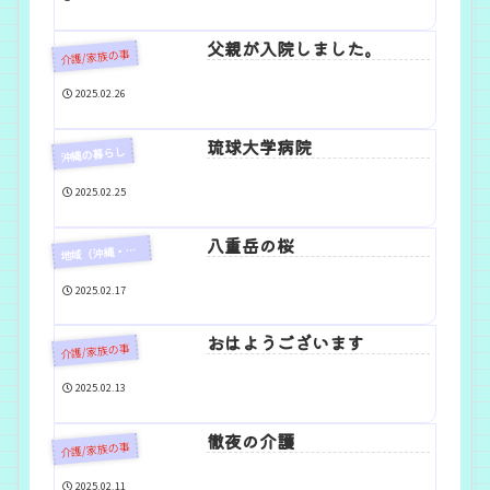
父親が入院しました。
介護/家族の事
2025.02.26
琉球大学病院
沖縄の暮らし
2025.02.25
八重岳の桜
地
域（沖縄・浦添）
2025.02.17
おはようございます
介護/家族の事
2025.02.13
徹夜の介護
介護/家族の事
2025.02.11