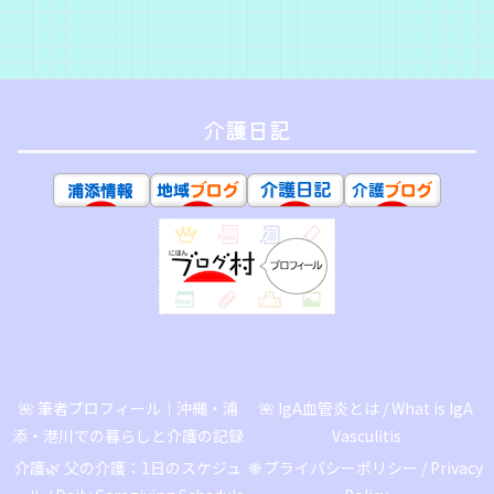
介護日記
🌺 筆者プロフィール｜沖縄・浦
🌺 IgA血管炎とは / What is IgA
添・港川での暮らしと介護の記録
Vasculitis
介護🌿 父の介護：1日のスケジュ
🌐 プライバシーポリシー / Privacy