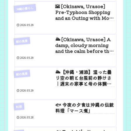
🌇 [Okinawa, Urasoe]
沖縄の暮らし
Pre-Typhoon Shopping
and an Outing with Mom
| A Clear Evening and a
2026.05.29
Quiet Dinner
🌥️ [Okinawa, Urasoe] A
朝の風景
damp, cloudy morning
and the calm before the
typhoon | A day spent
2026.05.29
doing weekend chores
and keeping an eye on
🌥️【沖縄・浦添】湿った曇
Mom’s health
朝の風景
り空の朝と台風前の静けさ
｜週末の家事と母の体調を
見守る一日
2026.05.29
🐟 今夜の夕食は沖縄の伝統
料理
料理「マース煮」
2026.05.28