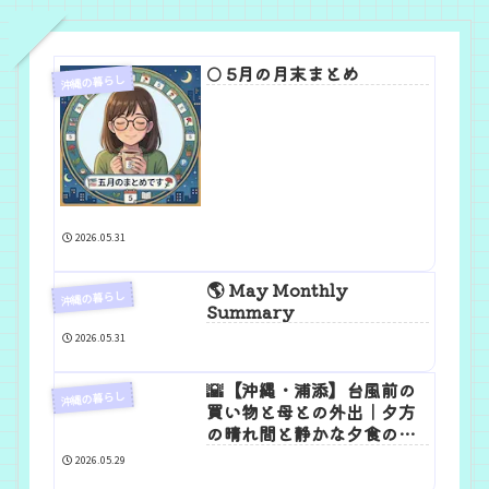
🌕 5月の月末まとめ
沖縄の暮らし
2026.05.31
🌎 May Monthly
沖縄の暮らし
Summary
2026.05.31
🌇【沖縄・浦添】台風前の
沖縄の暮らし
買い物と母との外出｜夕方
の晴れ間と静かな夕食の時
間
2026.05.29