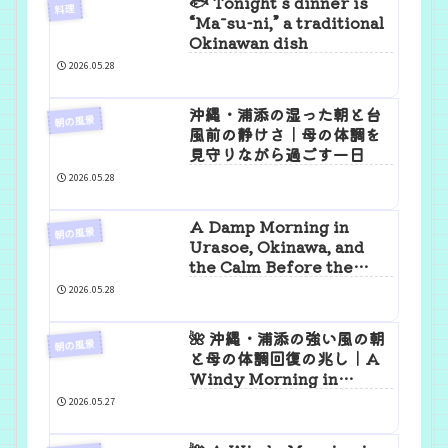
🐟 Tonight’s dinner is
料理
“Māsu-ni,” a traditional
Okinawan dish
2026.05.28
沖縄・浦添の湿った朝と台
朝の風景
風前の静けさ｜母の体調を
見守りながら過ごす一日
2026.05.28
A Damp Morning in
朝の風景
Urasoe, Okinawa, and
the Calm Before the
Typhoon | A Day Spent
2026.05.28
Watching Over My
Mother’s Health
🌺 沖縄・浦添の強い風の朝
朝の風景
と母の体調回復の兆し｜A
Windy Morning in
Urasoe, Okinawa
2026.05.27