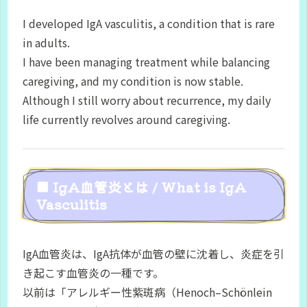
I developed IgA vasculitis, a condition that is rare
in adults.
I have been managing treatment while balancing
caregiving, and my condition is now stable.
Although I still worry about recurrence, my daily
life currently revolves around caregiving.
■ IgA血管炎とは / What is IgA
Vasculitis
IgA血管炎は、IgA抗体が血管の壁に沈着し、炎症を引
き起こす血管炎の一種です。
以前は「アレルギー性紫斑病（Henoch–Schönlein