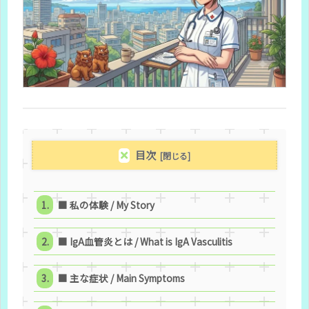
目次
■ 私の体験 / My Story
■ IgA血管炎とは / What is IgA Vasculitis
■ 主な症状 / Main Symptoms