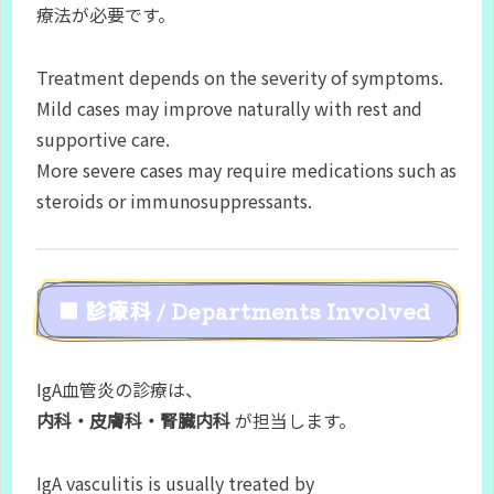
療法が必要です。
Treatment depends on the severity of symptoms.
Mild cases may improve naturally with rest and
supportive care.
More severe cases may require medications such as
steroids or immunosuppressants.
■ 診療科 / Departments Involved
IgA血管炎の診療は、
内科・皮膚科・腎臓内科
が担当します。
IgA vasculitis is usually treated by