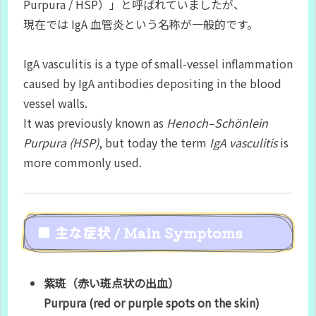
Purpura / HSP）」と呼ばれていましたが、
現在では IgA 血管炎という名称が一般的です。
IgA vasculitis is a type of small‑vessel inflammation
caused by IgA antibodies depositing in the blood
vessel walls.
It was previously known as
Henoch–Schönlein
Purpura (HSP)
, but today the term
IgA vasculitis
is
more commonly used.
■ 主な症状 / Main Symptoms
紫斑（赤い斑点状の出血）
Purpura (red or purple spots on the skin)