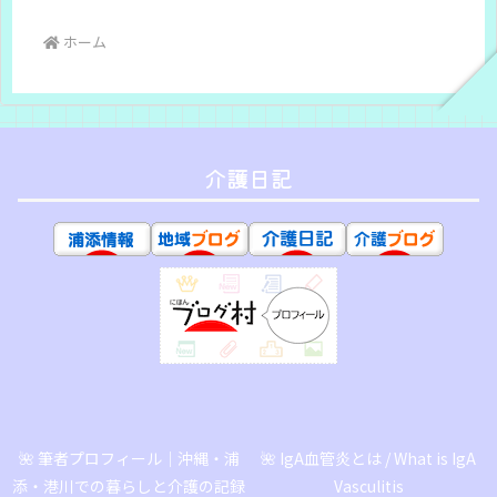
ホーム
介護日記
🌺 筆者プロフィール｜沖縄・浦
🌺 IgA血管炎とは / What is IgA
添・港川での暮らしと介護の記録
Vasculitis