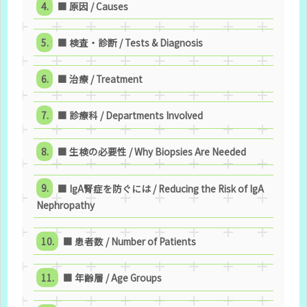
■ 原因 / Causes
■ 検査・診断 / Tests & Diagnosis
■ 治療 / Treatment
■ 診療科 / Departments Involved
■ 生検の必要性 / Why Biopsies Are Needed
■ IgA腎症を防ぐには / Reducing the Risk of IgA
Nephropathy
■ 患者数 / Number of Patients
■ 年齢層 / Age Groups