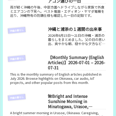
アコン選びの一日
雨が続く沖縄の午後、中部方面へドライブしながら家族で外食
とエアコンの下見へ。ベスト電器・エディオン・ヤマダ電機を
巡り、沖縄特有の防錆仕様も確認した一日の記録です。
沖縄と浦添の１週間の出来事
沖縄の暮らし
2026年6月15日〜21日の沖縄・浦添の
暮らしをまとめました。父の日の思い
出、爽やかな朝、穏やかな夕方など、
日々の風景を振り返ります。
【Monthly Summary (English
沖縄の暮らし
Articles)】2026-07-01 – 2026-
07-31
This is the monthly summary of English articles published in
July 2026. Browse highlights on Okinawa, car audio, IoT
projects, and other popular posts from this month.
🌺Bright and Intense
沖縄の暮らし
Sunshine Morning in
Minatogawa, Urasoe,
Okinawa｜Clear Skies and
A bright summer morning in Urasoe, Okinawa. Caregiving,