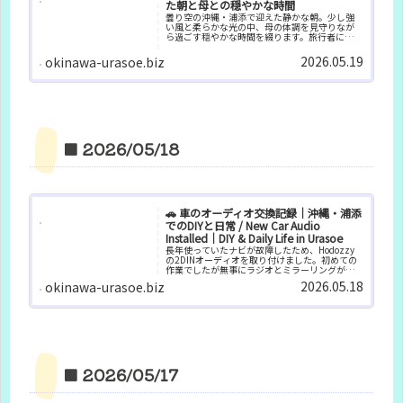
た朝と母との穏やかな時間
曇り空の沖縄・浦添で迎えた静かな朝。少し強
い風と柔らかな光の中、母の体調を見守りなが
ら過ごす穏やかな時間を綴ります。旅行者にも暮
らしの雰囲気が伝わる日常の記録です。
2026.05.19
okinawa-urasoe.biz
■ 2026/05/18
🚗 車のオーディオ交換記録｜沖縄・浦添
でのDIYと日常 / New Car Audio
Installed｜DIY & Daily Life in Urasoe
長年使っていたナビが故障したため、Hodozzy
の2DINオーディオを取り付けました。初めての
作業でしたが無事にラジオとミラーリングが使
えるように。詳しい取り付け内容は別記事にま
2026.05.18
okinawa-urasoe.biz
とめています。
■ 2026/05/17