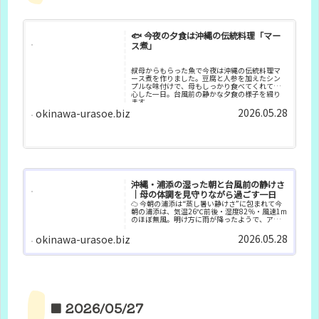
🐟 今夜の夕食は沖縄の伝統料理「マー
ス煮」
叔母からもらった魚で今夜は沖縄の伝統料理マ
ース煮を作りました。豆腐と人参を加えたシン
プルな味付けで、母もしっかり食べてくれて安
心した一日。台風前の静かな夕食の様子を綴り
ます。
2026.05.28
okinawa-urasoe.biz
沖縄・浦添の湿った朝と台風前の静けさ
｜母の体調を見守りながら過ごす一日
☁️ 今朝の浦添は“蒸し暑い静けさ”に包まれて今
朝の浦添は、気温26℃前後・湿度82％・風速1m
のほぼ無風。明け方に雨が降ったようで、アス
ファルトはしっとり濡れ、庭の木々は深い緑に
見えます。空は一面の曇りで、遠くの景色がかす
2026.05.28
okinawa-urasoe.biz
むほど湿度が高く...
■ 2026/05/27