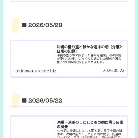
■ 2026/05/23
沖縄の曇り空と静かな週末の朝（介護と
日常の記録）
沖縄の曇り空で始まった静かな週末。母の体調
が優れない中、ゆっくりと過ごした朝の介護の
様子や日常の記録をまとめました。
2026.05.23
okinawa-urasoe.biz
■ 2026/05/22
沖縄・浦添のしとしと雨の朝に思う日常
の風景
☁ 今朝の沖縄はしとしと雨と高い湿度今朝の浦
添は、夜明け前からしとしと雨が続き、気温は
25〜26℃、湿度は95％前後と、朝から体にまと