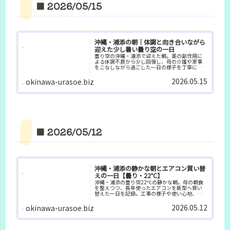
■ 2026/05/15
沖縄・浦添の朝｜体調と向き合いながら
迎えた少し暑い曇り空の一日
曇り空の沖縄・浦添で迎えた朝。薬の副作用に
よる体調不良から少し回復し、母の介護や家事
をこなしながら過ごした一日の様子を丁寧に綴
ります。
2026.05.15
okinawa-urasoe.biz
■ 2026/05/12
沖縄・浦添の静かな朝とエアコン買い替
えの一日【曇り・22℃】
沖縄・浦添の曇り空22℃の静かな朝。母の朝食
を整えつつ、長年使ったエアコンを新型へ買い
替えた一日を記録。工事の様子や使い心地、生
活の変化を丁寧に綴ります。
2026.05.12
okinawa-urasoe.biz