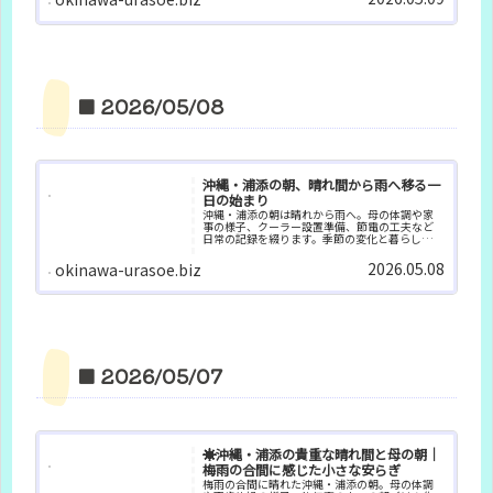
■ 2026/05/08
沖縄・浦添の朝、晴れ間から雨へ移る一
日の始まり
沖縄・浦添の朝は晴れから雨へ。母の体調や家
事の様子、クーラー設置準備、節電の工夫など
日常の記録を綴ります。季節の変化と暮らしの気
づきをまとめました。
2026.05.08
okinawa-urasoe.biz
■ 2026/05/07
☀️沖縄・浦添の貴重な晴れ間と母の朝｜
梅雨の合間に感じた小さな安らぎ
梅雨の合間に晴れた沖縄・浦添の朝。母の体調