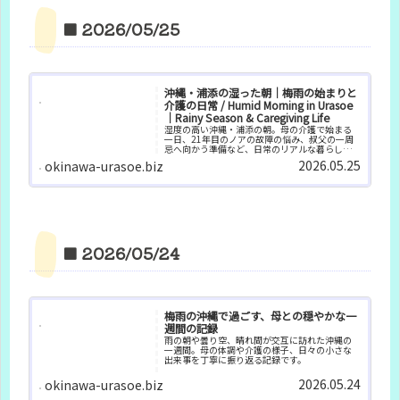
■ 2026/05/25
沖縄・浦添の湿った朝｜梅雨の始まりと
介護の日常 / Humid Morning in Urasoe
｜Rainy Season & Caregiving Life
湿度の高い沖縄・浦添の朝。母の介護で始まる
一日、21年目のノアの故障の悩み、叔父の一周
忌へ向かう準備など、日常のリアルな暮らしを
綴ります。沖縄・浦添の薄曇りの朝。梅雨明け前
2026.05.25
okinawa-urasoe.biz
の爽やかな風の中、母との朝の生活や百歳体操
の準備、季節の変わり目の体調管理について記
録しています
■ 2026/05/24
梅雨の沖縄で過ごす、母との穏やかな一
週間の記録
雨の朝や曇り空、晴れ間が交互に訪れた沖縄の
一週間。母の体調や介護の様子、日々の小さな
出来事を丁寧に振り返る記録です。
2026.05.24
okinawa-urasoe.biz