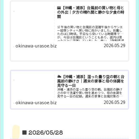
🌇【沖縄・浦添】台風前の買い物と母と
の外出｜夕方の晴れ間と静かな夕食の時
間
🛒 午後の買い物と台風前の混雑午後からサンエ
ー経塚シティへ買い物に向かいました。到着し
たのは13時頃。平日なら空いている時間帯です
が、今日は台風前ということもあり、店内は思
った以上に混雑していました。幸い、3階駐車場
の入り口近くに車を停めら...
2026.05.29
okinawa-urasoe.biz
🌥️【沖縄・浦添】湿った曇り空の朝と台
風前の静けさ｜週末の家事と母の体調を
見守る一日
沖縄・浦添の湿った曇り空の朝。台風前の静け
さの中で洗濯や買い物を進めつつ、母の体調を
見守る一日の記録。週末の家事と台風対策の様
子を綴ります。
2026.05.29
okinawa-urasoe.biz
■ 2026/05/28