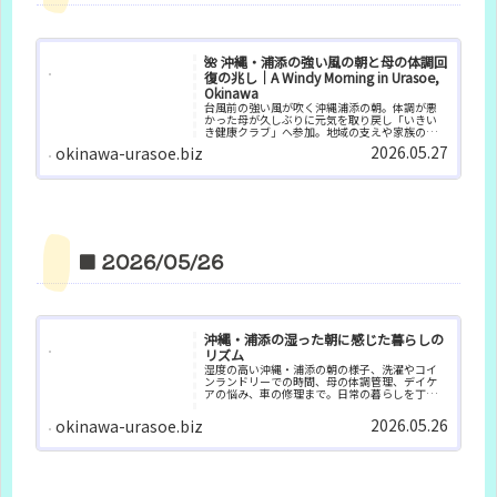
🌺 沖縄・浦添の強い風の朝と母の体調回
復の兆し｜A Windy Morning in Urasoe,
Okinawa
台風前の強い風が吹く沖縄浦添の朝。体調が悪
かった母が久しぶりに元気を取り戻し「いきい
き健康クラブ」へ参加。地域の支えや家族の様
子を綴る日常記録です。
2026.05.27
okinawa-urasoe.biz
■ 2026/05/26
沖縄・浦添の湿った朝に感じた暮らしの
リズム
湿度の高い沖縄・浦添の朝の様子、洗濯やコイ
ンランドリーでの時間、母の体調管理、デイケ
アの悩み、車の修理まで。日常の暮らしを丁寧
に綴った一日の記録です。
2026.05.26
okinawa-urasoe.biz