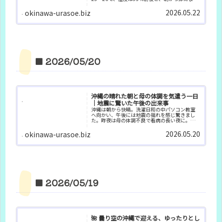
わりつくような空気でした。予報では一日を通
して雨が続き、時折強く降る時間帯もあるとのこ
2026.05.22
okinawa-urasoe.biz
と。まさに梅雨らしい...
■ 2026/05/20
沖縄の晴れた朝と母の体調を気遣う一日
｜地震に驚いた午後の出来事
沖縄は朝から快晴。洗濯日和の中パソコン教室
へ向かい、午後には地震の揺れを感じ驚きまし
た。昨夜は母の体調不良で看病の長い夜に。晴
れた空と揺れた午後、母を気遣う一日の記録で
す。
2026.05.20
okinawa-urasoe.biz
■ 2026/05/19
🌺 曇り空の沖縄で迎える、ゆったりとし