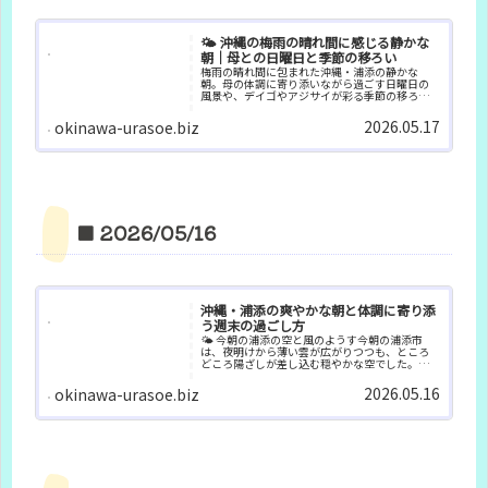
🌤️ 沖縄の梅雨の晴れ間に感じる静かな
朝｜母との日曜日と季節の移ろい
梅雨の晴れ間に包まれた沖縄・浦添の静かな
朝。母の体調に寄り添いながら過ごす日曜日の
風景や、デイゴやアジサイが彩る季節の移ろい
を綴ります。
2026.05.17
okinawa-urasoe.biz
■ 2026/05/16
沖縄・浦添の爽やかな朝と体調に寄り添
う週末の過ごし方
🌤 今朝の浦添の空と風のようす今朝の浦添市
は、夜明けから薄い雲が広がりつつも、ところ
どころ陽ざしが差し込む穏やかな空でした。気
温は22〜24℃ほどで、湿度は70〜80％と高めな
がら、東北東から7〜8m/sの風が吹き、思ったよ
2026.05.16
okinawa-urasoe.biz
りも爽やかな体感...