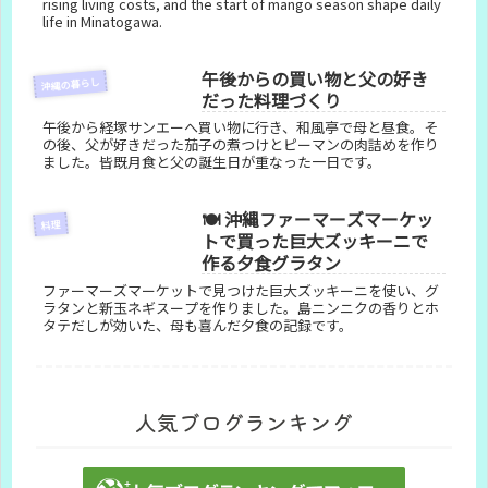
Daily Life
rising living costs, and the start of mango season shape daily
life in Minatogawa.
午後からの買い物と父の好き
沖縄の暮らし
だった料理づくり
午後から経塚サンエーへ買い物に行き、和風亭で母と昼食。そ
の後、父が好きだった茄子の煮つけとピーマンの肉詰めを作り
ました。皆既月食と父の誕生日が重なった一日です。
🍽️ 沖縄ファーマーズマーケッ
料理
トで買った巨大ズッキーニで
作る夕食グラタン
ファーマーズマーケットで見つけた巨大ズッキーニを使い、グ
ラタンと新玉ネギスープを作りました。島ニンニクの香りとホ
タテだしが効いた、母も喜んだ夕食の記録です。
人気ブログランキング