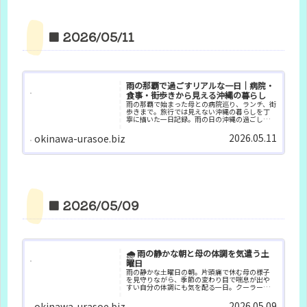
■ 2026/05/11
雨の那覇で過ごすリアルな一日｜病院・
食事・街歩きから見える沖縄の暮らし
雨の那覇で始まった母との病院巡り、ランチ、街
歩きまで。旅行では見えない沖縄の暮らしを丁
寧に描いた一日記録。雨の日の沖縄の過ごし方
の参考にもなる内容です。
2026.05.11
okinawa-urasoe.biz
■ 2026/05/09
🌧️ 雨の静かな朝と母の体調を気遣う土
曜日
雨の静かな土曜日の朝。片頭痛で休む母の様子
を見守りながら、季節の変わり目で喘息が出や
すい自分の体調にも気を配る一日。クーラー取
り付け準備や懐かしいプラザハウスの思い出も
綴ります。
2026.05.09
okinawa-urasoe.biz