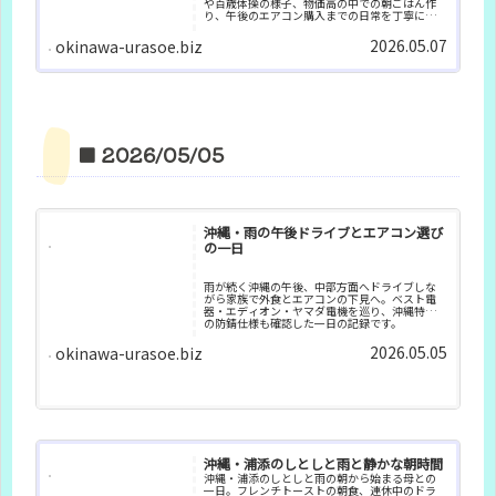
や百歳体操の様子、物価高の中での朝ごはん作
り、午後のエアコン購入までの日常を丁寧に記
録します。
2026.05.07
okinawa-urasoe.biz
■ 2026/05/05
沖縄・雨の午後ドライブとエアコン選び
の一日
雨が続く沖縄の午後、中部方面へドライブしな
がら家族で外食とエアコンの下見へ。ベスト電
器・エディオン・ヤマダ電機を巡り、沖縄特有
の防錆仕様も確認した一日の記録です。
2026.05.05
okinawa-urasoe.biz
沖縄・浦添のしとしと雨と静かな朝時間
沖縄・浦添のしとしと雨の朝から始まる母との
一日。フレンチトーストの朝食、連休中のドラ