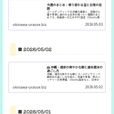
今週のまとめ：移り変わる空と日常の足
跡
ゴールデンウィークの沖縄の風景と、母親の介
護や家事に追われる日常を綴った一週間のまと
めです。物価高への工夫やPC設定（Ubuntu導
入）、車のメンテナンスなど、何気ない日々の
出来事をブログカードと共に振り返ります。ぜひ
2026.05.03
okinawa-urasoe.biz
ご覧ください。
■ 2026/05/02
🌅 沖縄・浦添の爽やかな朝と連休週末の
過ごし方
沖縄・浦添の爽やかな朝とゴールデンウイーク
最終日の過ごし方を紹介。洗濯や家事、車のバ
ッテリー交換準備、Ubuntu設定など、日常の気
づきと暮らしの工夫をまとめました。
2026.05.02
okinawa-urasoe.biz
■ 2026/05/01