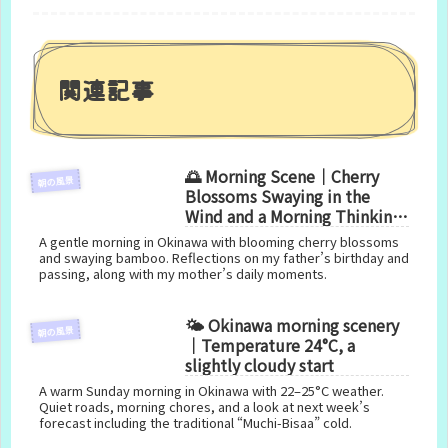
関連記事
🌅 Morning Scene｜Cherry
朝の風景
Blossoms Swaying in the
Wind and a Morning Thinking
of My Father
A gentle morning in Okinawa with blooming cherry blossoms
and swaying bamboo. Reflections on my father’s birthday and
passing, along with my mother’s daily moments.
🌤️ Okinawa morning scenery
朝の風景
｜Temperature 24°C, a
slightly cloudy start
A warm Sunday morning in Okinawa with 22–25°C weather.
Quiet roads, morning chores, and a look at next week’s
forecast including the traditional “Muchi-Bisaa” cold.