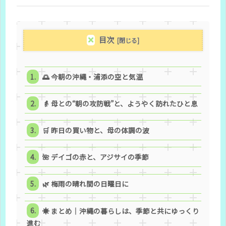
目次
🌅 今朝の沖縄・浦添の空と気温
👵 母との“朝の攻防戦”と、ようやく訪れたひと息
🛒 昨日の買い物と、母の体調の波
🌺 デイゴの赤と、アジサイの季節
🌿 梅雨の晴れ間の日曜日に
☀️ まとめ｜沖縄の暮らしは、季節と共にゆっくり
進む