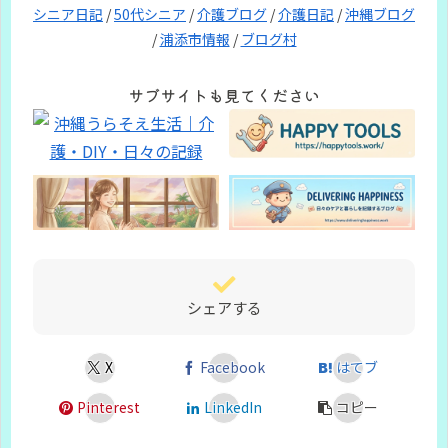
シニア日記
/
50代シニア
/
介護ブログ
/
介護日記
/
沖縄ブログ
/
浦添市情報
/
ブログ村
サブサイトも見てください
シェアする
X
Facebook
はてブ
Pinterest
LinkedIn
コピー