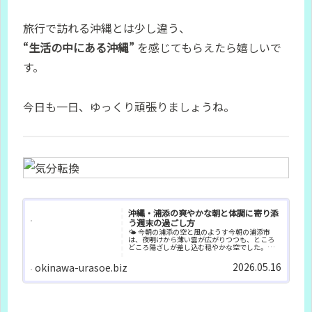
旅行で訪れる沖縄とは少し違う、
“生活の中にある沖縄”
を感じてもらえたら嬉しいで
す。
今日も一日、ゆっくり頑張りましょうね。
沖縄・浦添の爽やかな朝と体調に寄り添
う週末の過ごし方
🌤 今朝の浦添の空と風のようす今朝の浦添市
は、夜明けから薄い雲が広がりつつも、ところ
どころ陽ざしが差し込む穏やかな空でした。気
温は22〜24℃ほどで、湿度は70〜80％と高めな
がら、東北東から7〜8m/sの風が吹き、思ったよ
2026.05.16
okinawa-urasoe.biz
りも爽やかな体感...