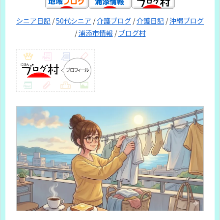
シニア日記
/
50代シニア
/
介護ブログ
/
介護日記
/
沖縄ブログ
/
浦添市情報
/
ブログ村