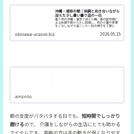
沖縄・浦添の朝｜体調と向き合いながら
迎えた少し暑い曇り空の一日
曇り空の沖縄・浦添で迎えた朝。薬の副作用に
よる体調不良から少し回復し、母の介護や家事
をこなしながら過ごした一日の様子を丁寧に綴
ります。
2026.05.15
okinawa-urasoe.biz
amzn.to
朝の支度がバタバタする日でも、
短時間でしっかり
磨ける
ので、 介護をしながらの生活にとても助かる
アイテムです。 高齢の方は手の動きが弱くなりやす