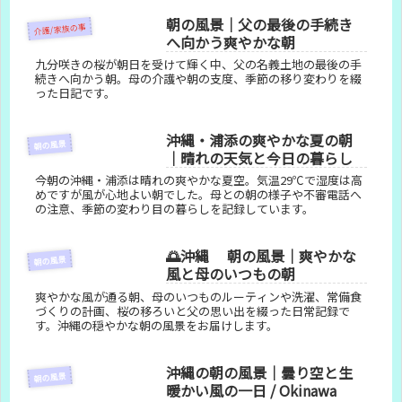
朝の風景｜父の最後の手続き
介護/家族の事
へ向かう爽やかな朝
九分咲きの桜が朝日を受けて輝く中、父の名義土地の最後の手
続きへ向かう朝。母の介護や朝の支度、季節の移り変わりを綴
った日記です。
沖縄・浦添の爽やかな夏の朝
朝の風景
｜晴れの天気と今日の暮らし
今朝の沖縄・浦添は晴れの爽やかな夏空。気温29℃で湿度は高
めですが風が心地よい朝でした。母との朝の様子や不審電話へ
の注意、季節の変わり目の暮らしを記録しています。
🌅沖縄 朝の風景｜爽やかな
朝の風景
風と母のいつもの朝
爽やかな風が通る朝、母のいつものルーティンや洗濯、常備食
づくりの計画、桜の移ろいと父の思い出を綴った日常記録で
す。沖縄の穏やかな朝の風景をお届けします。
沖縄の朝の風景｜曇り空と生
朝の風景
暖かい風の一日 / Okinawa