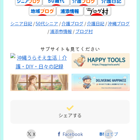
シニア日記
/
50代シニア
/
介護ブログ
/
介護日記
/
沖縄ブログ
/
浦添市情報
/
ブログ村
サブサイトも見てください
シェアする
X
Facebook
はてブ