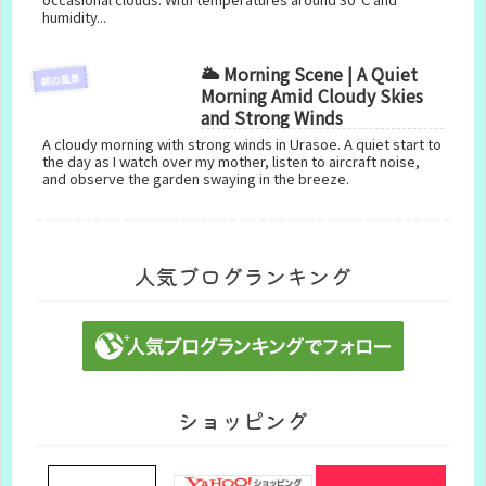
humidity...
🌥️ Morning Scene | A Quiet
朝の風景
Morning Amid Cloudy Skies
and Strong Winds
A cloudy morning with strong winds in Urasoe. A quiet start to
the day as I watch over my mother, listen to aircraft noise,
and observe the garden swaying in the breeze.
人気ブログランキング
ショッピング