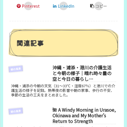
Pinterest
LinkedIn
コピー
関連記事
沖縄・浦添・港川の介護生活
朝の風景
と今朝の様子｜晴れ時々曇の
空と今日の暮らし
（2026/7/27）
沖縄・浦添の今朝の天気（31〜33℃・湿度67％）と港川での介
護生活の様子を記録。熱帯夜の影響や朝の家事、歩行の不安、
季節の生活の工夫をまとめました。
🌺 A Windy Morning in Urasoe,
朝の風景
Okinawa and My Mother’s
Return to Strength