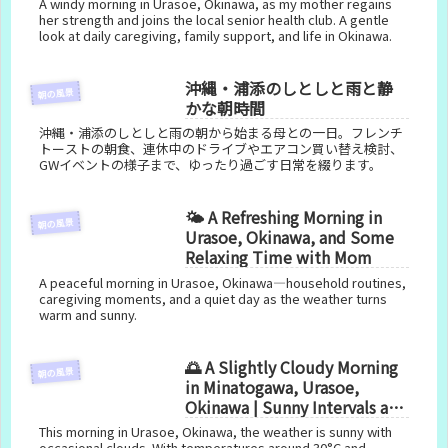
A windy morning in Urasoe, Okinawa, as my mother regains
her strength and joins the local senior health club. A gentle
look at daily caregiving, family support, and life in Okinawa.
沖縄・浦添のしとしと雨と静
朝の風景
かな朝時間
沖縄・浦添のしとしと雨の朝から始まる母との一日。フレンチ
トーストの朝食、連休中のドライブやエアコン買い替え検討、
GWイベントの様子まで、ゆったり過ごす日常を綴ります。
🌤 A Refreshing Morning in
朝の風景
Urasoe, Okinawa, and Some
Relaxing Time with Mom
A peaceful morning in Urasoe, Okinawa—household routines,
caregiving moments, and a quiet day as the weather turns
warm and sunny.
🌅 A Slightly Cloudy Morning
朝の風景
in Minatogawa, Urasoe,
Okinawa | Sunny Intervals and
Today’s Daily Life
This morning in Urasoe, Okinawa, the weather is sunny with
occasional clouds. With temperatures around 30°C and