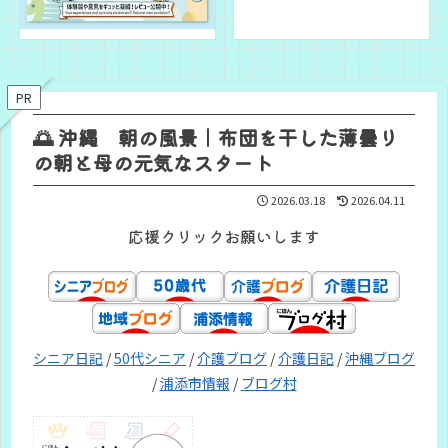
PR
🌅 沖縄 朝の風景｜布団を干した薄曇り
の朝と母の元気なスタート
2026.03.18
2026.04.11
応援クリックお願いします
シニア日記
/
50代シニア
/
介護ブログ
/
介護日記
/
沖縄ブログ
/
浦添市情報
/
ブログ村