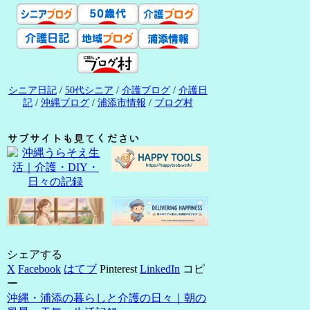
シニア日記
/
50代シニア
/
介護ブログ
/
介護日
記
/
沖縄ブログ
/
浦添市情報
/
ブログ村
サブサイトも見てください
シェアする
X
Facebook
はてブ
Pinterest
LinkedIn
コピ
ー
沖縄・浦添の暮らしと介護の日々｜朝の