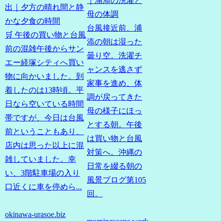
｜浦添の洗濯と
出｜夕方の晴れ間と静
母の体調
かな夕食の時間
台風接近前、浦
🛒 午後の買い物と台風
添の朝は湿った
前の混雑午後からサン
曇り空。洗濯チ
エー経塚シティへ買い
ャンスを逃さず
物に向かいました。到
家事を進め、体
着したのは13時頃。平
調が戻ってきた
日なら空いている時間
母の様子にほっ
帯ですが、今日は台風
とする朝。午後
前ということもあり、
は買い物と台風
店内は思った以上に混
対策へ。沖縄の
雑していました。幸
日常を綴る朝の
い、3階駐車場の入り
風景ブログ第105
口近くに車を停めら...
回。
okinawa-urasoe.biz