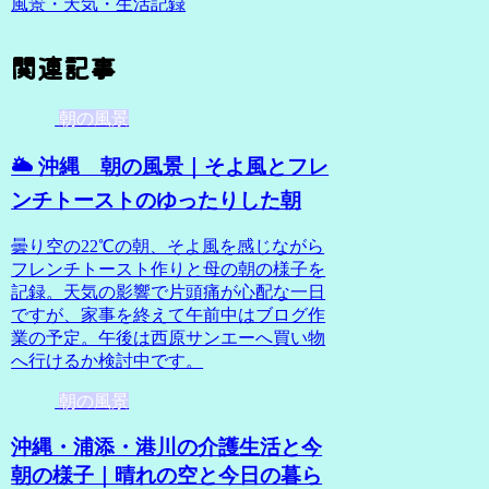
風景・天気・生活記録
関連記事
朝の風景
🌥️ 沖縄 朝の風景｜そよ風とフレ
ンチトーストのゆったりした朝
曇り空の22℃の朝、そよ風を感じながら
フレンチトースト作りと母の朝の様子を
記録。天気の影響で片頭痛が心配な一日
ですが、家事を終えて午前中はブログ作
業の予定。午後は西原サンエーへ買い物
へ行けるか検討中です。
朝の風景
沖縄・浦添・港川の介護生活と今
朝の様子｜晴れの空と今日の暮ら