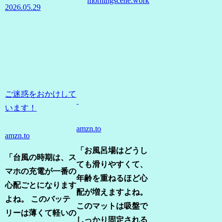
morningscene.work
2026.05.29
ご迷惑をおかけして
います！
amzn.to
amzn.to
「お風呂場はどうし
「台風の時期は、ス
ても滑りやすくて、
マホの充電が一番の
年齢を重ねるほど心
心配ごとになります
配が増えますよね。
よね。
このバッテ
このマットは吸盤で
リーは薄くて軽いの
しっかり固定される