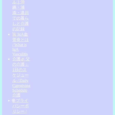
ル｜沖
縄・浦
添・港川
での暮ら
しと介護
の記録
🌺 IgA血
管炎とは
/ What is
IgA
Vasculitis
介護🌿 父
の介護：
1日のス
ケジュー
ル / Daily
Caregiving
Schedule
介護
🌐 プライ
バシーポ
リシー /