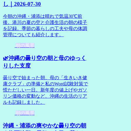
し｜2026-07-30
今朝の沖縄・浦添は晴れで気温30℃前
後。港川の夏の空と介護生活の朝の様子
を記録。季節の暮らしの工夫や母の体調
管理についても紹介します。
朝の風景
🌿沖縄の曇り空の朝と母のゆっく
りした支度
曇り空で始まった朝、母の「生きいき健
康クラブ」の準備と私のWord試験対策で
慌ただしい一日。新年度の値上げやガソ
リン価格の変動など、沖縄の生活のリア
ルも記録しました。
朝の風景
沖縄・浦添の爽やかな曇り空の朝