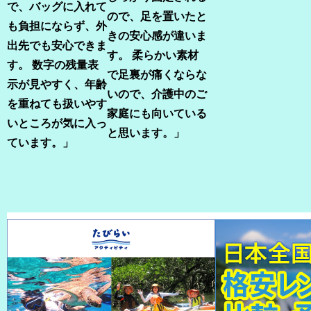
で、バッグに入れて
ので、足を置いたと
も負担にならず、外
きの安心感が違いま
出先でも安心できま
す。
柔らかい素材
す。
数字の残量表
で足裏が痛くならな
示が見やすく、年齢
いので、介護中のご
を重ねても扱いやす
家庭にも向いている
いところが気に入っ
と思います。」
ています。」