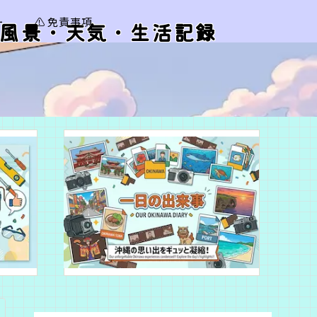
ー
⚠️ 免責事項
風景・天気・生活記録