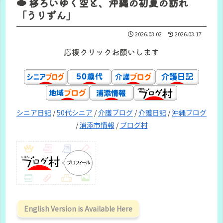
☁️ 移ろいゆく空と、沖縄の初夏の訪れ
「うりずん」
2026.03.02
2026.03.17
応援クリックお願いします
シニア日記
/
50代シニア
/
介護ブログ
/
介護日記
/
沖縄ブログ
/
浦添市情報
/
ブログ村
English Version is Available Here