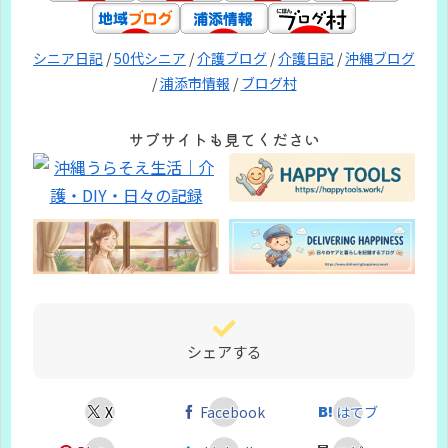
シニア日記
/
50代シニア
/
介護ブログ
/
介護日記
/
沖縄ブログ
/
浦添市情報
/
ブログ村
サブサイトも見てください
シェアする
X
Facebook
はてブ