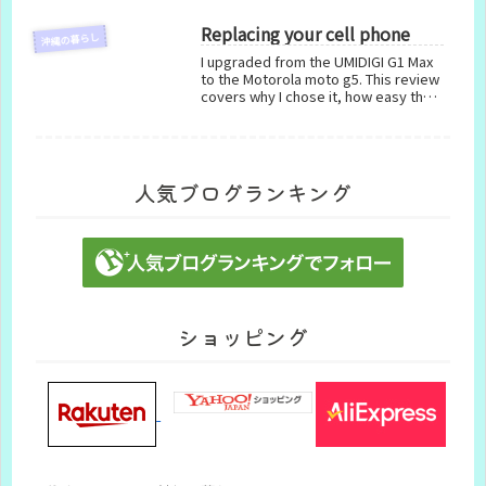
Replacing your cell phone
沖縄の暮らし
I upgraded from the UMIDIGI G1 Max
to the Motorola moto g5. This review
covers why I chose it, how easy the
setup was, and my first impressions
of daily use.
人気ブログランキング
ショッピング