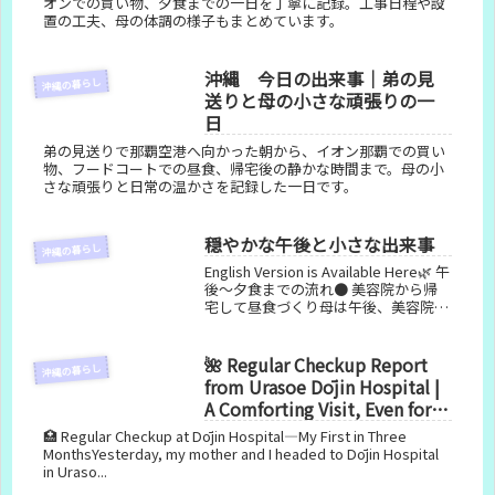
オンでの買い物、夕食までの一日を丁寧に記録。工事日程や設
置の工夫、母の体調の様子もまとめています。
沖縄 今日の出来事｜弟の見
沖縄の暮らし
送りと母の小さな頑張りの一
日
弟の見送りで那覇空港へ向かった朝から、イオン那覇での買い
物、フードコートでの昼食、帰宅後の静かな時間まで。母の小
さな頑張りと日常の温かさを記録した一日です。
穏やかな午後と小さな出来事
沖縄の暮らし
English Version is Available Here🌿 午
後〜夕食までの流れ● 美容院から帰
宅して昼食づくり母は午後、美容院へ
行き、13時ごろに帰宅しました。お昼
はご飯が少なかったので、家にある具
材を色々入れて炒飯を作り、簡単...
🌺 Regular Checkup Report
沖縄の暮らし
from Urasoe Dōjin Hospital |
A Comforting Visit, Even for
First-Timers
🏥 Regular Checkup at Dōjin Hospital—My First in Three
MonthsYesterday, my mother and I headed to Dōjin Hospital
in Uraso...